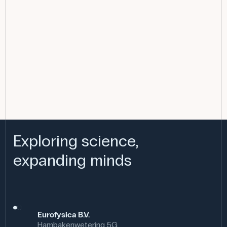
Exploring science,
expanding minds
Eurofysica B.V.
Hambakenwetering 5G