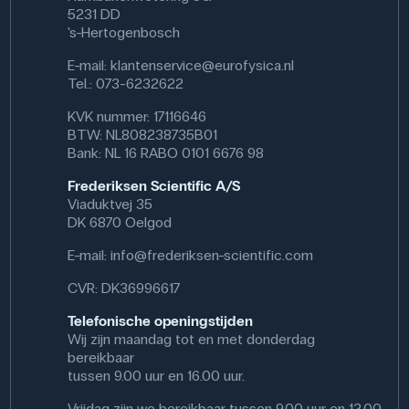
5231 DD
's-Hertogenbosch
E-mail:
klantenservice@eurofysica.nl
Tel.: 073-6232622
KVK nummer: 17116646
BTW: NL808238735B01
Bank: NL 16 RABO 0101 6676 98
Frederiksen Scientific A/S
Viaduktvej 35
DK 6870 Oelgod
E-mail:
info@frederiksen-scientific.com
CVR: DK36996617
Telefonische openingstijden
Wij zijn maandag tot en met donderdag
bereikbaar
tussen 9.00 uur en 16.00 uur.
Vrijdag zijn we bereikbaar tussen 9.00 uur en 12.00