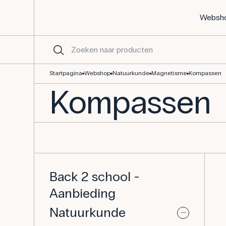
Websh
Kompas
Startpagina
Webshop
Natuurkunde
Magnetisme
Kompassen
Kompassen
Back 2 school -
Aanbieding
Natuurkunde