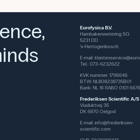
ience,
Eurofysica B.V.
Hambakenwetering 5G
5231 DD
inds
's-Hertogenbosch
E-mail:
klantenservice@eurof
Tel.: 073-6232622
KVK nummer: 17116646
BTW: NL808238735B01
Bank: NL 16 RABO 0101 667
Frederiksen Scientific A/S
Viaduktvej 35
DK 6870 Oelgod
E-mail:
info@frederiksen-
scientific.com