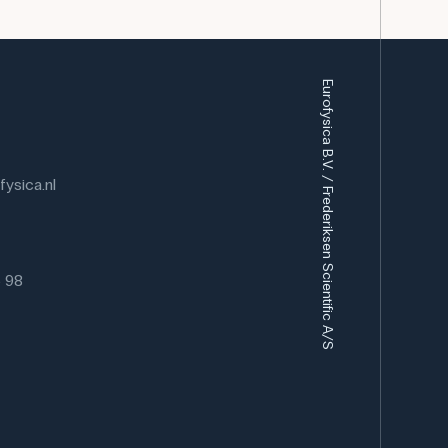
Eurofysica B.V. / Frederiksen Scientific A/S
ysica.nl
6 98