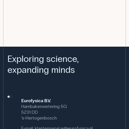
Exploring science,
expanding minds
Eurofysica B.V.
Hambakenwetering 5G
5231 DD
's-Hertogenbosch
E-mail:
klantenservice@eurofysica.nl