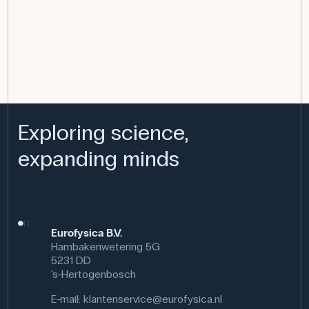
Exploring science,
expanding minds
Eurofysica B.V.
Hambakenwetering 5G
5231 DD
's-Hertogenbosch
E-mail:
klantenservice@eurofysica.nl