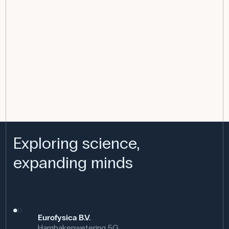
Exploring science,
expanding minds
Eurofysica B.V.
Hambakenwetering 5G