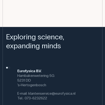
Exploring science,
expanding minds
Eurofysica B.V.
Hambakenwetering 5G
5231 DD
's-Hertogenbosch
E-mail:
klantenservice@eurofysica.nl
Tel.: 073-6232622