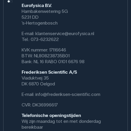
Eurofysica B.V.
Hambakenwetering 5G
5231 DD
's-Hertogenbosch
E-mail:
klantenservice@eurofysica.nl
Tel.: 073-6232622
KVK nummer: 17116646
BTW: NL808238735B01
Bank: NL 16 RABO 0101 6676 98
Frederiksen Scientific A/S
Viaduktvej 35
DK 6870 Oelgod
E-mail:
info@frederiksen-scientific.com
CVR: DK36996617
Telefonische openingstijden
Wij zijn maandag tot en met donderdag
bereikbaar